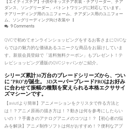
【エイティズチア】子供やキッズチア衣装・チアリーダー、チア
ダンス、ソングリーダー、バトントワリングに対応しています。
チアリーディング用のユニフォーム、チアダンス用のユニフォー
ム、ソングリーディング向け衣装や
9 Comments
QVCで初めてオンラインショッピングをするお客さまにQVCな
らではの魅力的な価値あるユニークな商品をお届けしていま
す。新規会員登録で「送料無料クーポン」もプレゼント！テ
レビショッピング通販のQVCジャパンがご紹介。
シリーズ累計30万台のブレードシリーズから、つい
に “PRO”が誕生。 3DスーパーブレードPROはお好み
に合わせて振幅の種類を変えられる本格エクササイ
ズマシーンです。
【aviutlより簡単】アニメーションをクリスタで作る方法と
は！？アニメ原画の描き方は！？動きは何を参考にしたらい
いの！？手書きのアナログアニメのコツは！？【初心者の悩
みを解決】アニメ制作ソフトは何がおすすめ！？便利なアプ