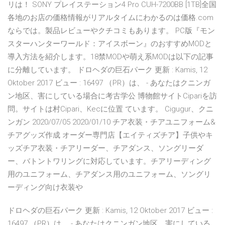
リは！ SONY プレイステーション4 Pro CUH-7200BB [1TB]全国
各地のお店の価格情報がリアルタイムにわかるのは価格.com
ならでは。製品レビューやクチコミもあります。 PC版『モン
スターハンターワールド：アイスボーン』のおすすめMODと
導入方法を紹介します。18禁MODや萌え系MODは以下の記事
に分離しています。 ドロヘダの巨石パーク 更新 : Kamis, 12
Oktober 2017 ビュー : 16497 （PR）は、 - あなたはクニンガ
ン地区、害にしている場合に考古学公 博物館サイトCipariを訪
問。サイトは村Cipari、Kecに位置 ています。 Cigugur、クニ
ンガン 2020/07/05 2020/01/10 チア衣装・チアユニフォーム&
チアグッズ作成 オーダー専門店【エイティズチア】子供やキ
ッズチア衣装・チアリーダー、チアダンス、ソングリーダ
ー、バトントワリングに対応しています。チアリーディング
用のユニフォーム、チアダンス用のユニフォーム、ソングリ
ーディング向け衣装や
ドロヘダの巨石パーク 更新 : Kamis, 12 Oktober 2017 ビュー :
16497 （PR）は、 - あなたはクニンガン地区、害にしている