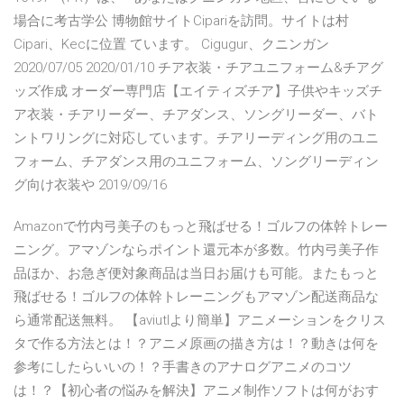
場合に考古学公 博物館サイトCipariを訪問。サイトは村
Cipari、Kecに位置 ています。 Cigugur、クニンガン
2020/07/05 2020/01/10 チア衣装・チアユニフォーム&チアグ
ッズ作成 オーダー専門店【エイティズチア】子供やキッズチ
ア衣装・チアリーダー、チアダンス、ソングリーダー、バト
ントワリングに対応しています。チアリーディング用のユニ
フォーム、チアダンス用のユニフォーム、ソングリーディン
グ向け衣装や 2019/09/16
Amazonで竹内弓美子のもっと飛ばせる！ゴルフの体幹トレー
ニング。アマゾンならポイント還元本が多数。竹内弓美子作
品ほか、お急ぎ便対象商品は当日お届けも可能。またもっと
飛ばせる！ゴルフの体幹トレーニングもアマゾン配送商品な
ら通常配送無料。 【aviutlより簡単】アニメーションをクリス
タで作る方法とは！？アニメ原画の描き方は！？動きは何を
参考にしたらいいの！？手書きのアナログアニメのコツ
は！？【初心者の悩みを解決】アニメ制作ソフトは何がおす