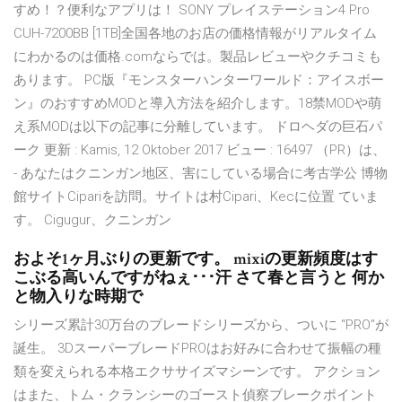
すめ！？便利なアプリは！ SONY プレイステーション4 Pro
CUH-7200BB [1TB]全国各地のお店の価格情報がリアルタイム
にわかるのは価格.comならでは。製品レビューやクチコミも
あります。 PC版『モンスターハンターワールド：アイスボー
ン』のおすすめMODと導入方法を紹介します。18禁MODや萌
え系MODは以下の記事に分離しています。 ドロヘダの巨石パ
ーク 更新 : Kamis, 12 Oktober 2017 ビュー : 16497 （PR）は、
- あなたはクニンガン地区、害にしている場合に考古学公 博物
館サイトCipariを訪問。サイトは村Cipari、Kecに位置 ていま
す。 Cigugur、クニンガン
およそ1ヶ月ぶりの更新です。 mixiの更新頻度はす
こぶる高いんですがねぇ･･･汗 さて春と言うと 何か
と物入りな時期で
シリーズ累計30万台のブレードシリーズから、ついに “PRO”が
誕生。 3DスーパーブレードPROはお好みに合わせて振幅の種
類を変えられる本格エクササイズマシーンです。 アクション
はまた、トム・クランシーのゴースト偵察ブレークポイント