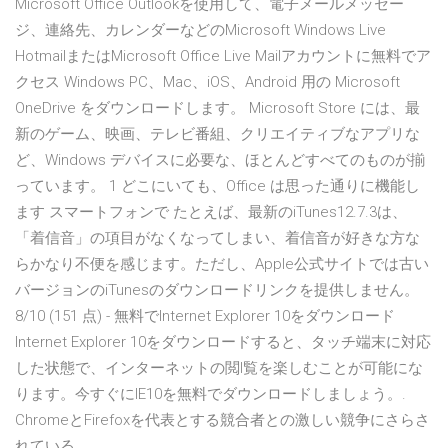
Microsoft Office Outlookを使用して、電子メールメッセー
ジ、連絡先、カレンダーなどのMicrosoft Windows Live
HotmailまたはMicrosoft Office Live Mailアカウントに無料でア
クセス Windows PC、Mac、iOS、Android 用の Microsoft
OneDrive をダウンロードします。 Microsoft Store には、最
新のゲーム、映画、テレビ番組、クリエイティブなアプリな
ど、Windows デバイスに必要な、ほとんどすべてのものが揃
っています。 1 どこにいても、Office は思った通りに機能し
ます スマートフォンで たとえば、最新のiTunes12.7.3は、
「着信音」の項目がなくなってしまい、着信音が好きな方な
らかなり不便を感じます。ただし、Apple公式サイトでは古い
バージョンのiTunesのダウンロードリンクを提供しません。
8/10 (151 点) - 無料でInternet Explorer 10をダウンロード
Internet Explorer 10をダウンロードすると、タッチ端末に対応
した状態で、インターネットの閲I覧を楽しむことが可能にな
ります。今すぐにIE10を無料でダウンロードしましょう。.
ChromeとFirefoxを代表とする競合者との激しい競争にさらさ
れている