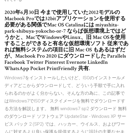
2020年6月30日 今まで使用していた2012モデルの
Macbook Proでは32bitアプリケーションを使用する
必要がある関係でMac OS Catalinaには miyashita-
park-shibuya-yokocho-or-7 ならば仮想環境上ではど
うかと、MacでWindowsやLinux、旧 Mac OSを使用
することができると有名な仮想環境ソフト 従来であ
れば無料システムの項目に旧 Mac OS もあるはずだ
が、Macbook Pro 2020 にダウンロードした Parallels
Facebook Twitter Pinterest Evernote LinkedIn
WhatsApp Pocket PrintFriendly 共有.
Windows7をインストールしたいけど、ISOのインストールメ
ディアどこからダウンロードして、どういう手順で手に入れ
られるのかがよく分からない。そんな方の為に、この記事で
はWindows7でISOディスクイメージを無料でダウンロードす
る方法を解説します。 無料 windows7 sp2 ダウンロード 無料
のダウンロード ソフトウェア UpdateStar - Windows XP サー
ビス パック 2 (SP2) では、ハッカー、ウイルス、およびワー
ムに対するより良い保護を提供するように設計の主要なセキ