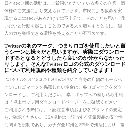
日本aed財団の活動は、ご賛同いただいている多くの企業、団
体様のご支援により支えられています。市民による救命を実
現するにはaedがあるだけでは不十分で、人のことを思い、救
いたいと行動を起こすことのできる人を増やすとともに、個
人の力を発揮できる環境を整えることが不可欠です。
Twitterのあのマーク、つまりロゴを使用したいと言
うシーンは様々だと思いますが、実際にダウンロー
ドするとなるとどうしたら良いのか分からなかった
りします。そんなTwitterロゴの公式のダウンロード
について利用規約や種類を紹介していきます！
2018/01/23 2020/06/21 2018/04/07 ご自身の店舗のホームペ
ージにロゴマークを掲載したい場合は、各ロゴマークをダウ
ンロードし、ご利用ください。 卓上ポップへの差し込み用紙
は「卓上ポップ用ダウンロードページ」をご確認ください。
ご利用される際には、下記注意事項および各ブランドの規定
をご確認ください。 CSA規格は、該当する電気製品の安全性
に関する規制であり、カナダ全10州と2準州で州法により、電