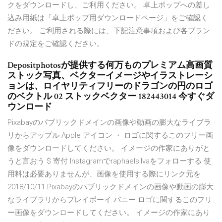
クをダウンロードし、ご利用ください。 卓上ポップへの差し
込み用紙は「卓上ポップ用ダウンロードページ」をご確認く
ださい。 ご利用される際には、下記注意事項および各ブラン
ドの規定をご確認ください。
Depositphotosが提供する何万ものプレミアム高画質
ストック写真、ベクターイメージやイラストレーシ
ョンは、ロイヤリティフリーのドラゴンの円のロゴ
のベクトル 02 ストックベクター 182443014 今すぐダ
ウンロード
Pixabayのパブリックドメインの画像や動画の膨大なライブラ
リからアップル Apple アイコン ・ ロゴに関するこのフリー画
像をダウンロードしてください。 イメージの作家にありがと
うと言おう $ 寄付 Instagramでraphaelsilvaをフォローする 使
用料は必要ありませんが、画像を使用する際にリンク元を
2018/10/11 Pixabayのパブリックドメインの画像や動画の膨大
なライブラリからプレイボーイ バニー ロゴに関するこのフリ
ー画像をダウンロードしてください。 イメージの作家にあり