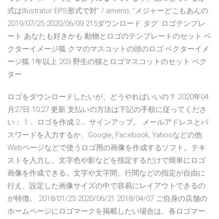
式はIllustrator EPS形式で対” / amerio, ”メジャーどこもあんの
2019/07/25 2020/06/09 215ダウンロード タグ: ロゴテンプレ
ート あなたも好きかも 動物とロゴのテンプレートのセット ベ
クターイメージ狐 クマのマスコットの頭のロゴ ベクターイメ
ージ狐 1年以上 203 野生の猫とロゴマスコットのセット ベク
ター
ロゴをダウンロードしたいが、どうやればいいの？ 2020年04
月27日 10:27 更新 支払いの方法は下記の手順に従ってくださ
い： 1． ロゴを作成 2． サインアップ。 メールアドレスとパ
スワードを入力するか、Google, Facebook, Yahooなどの他
Webページなどで使うロゴ用の画像を作成するソフト。テキ
ストを入力し、文字色や影などを指定するだけで簡単にロゴ
画像を作成できる。文字や文字間、行間などの指定が自由に
行え、設定した画像サイズの中で容易にレイアウトできるの
が特徴。 2018/01/23 2020/06/21 2018/04/07 ご自身の店舗の
ホームページにロゴマークを掲載したい場合は、各ロゴマー