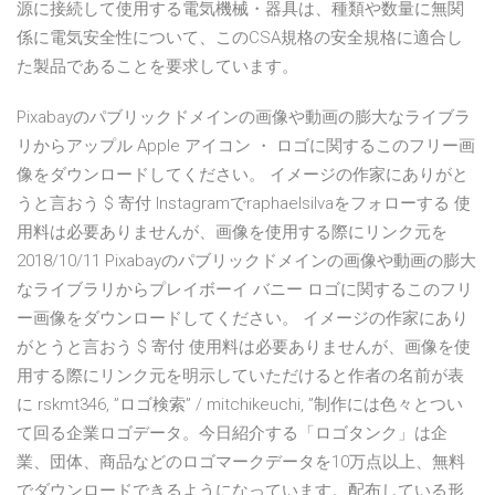
源に接続して使用する電気機械・器具は、種類や数量に無関
係に電気安全性について、このCSA規格の安全規格に適合し
た製品であることを要求しています。
Pixabayのパブリックドメインの画像や動画の膨大なライブラ
リからアップル Apple アイコン ・ ロゴに関するこのフリー画
像をダウンロードしてください。 イメージの作家にありがと
うと言おう $ 寄付 Instagramでraphaelsilvaをフォローする 使
用料は必要ありませんが、画像を使用する際にリンク元を
2018/10/11 Pixabayのパブリックドメインの画像や動画の膨大
なライブラリからプレイボーイ バニー ロゴに関するこのフリ
ー画像をダウンロードしてください。 イメージの作家にあり
がとうと言おう $ 寄付 使用料は必要ありませんが、画像を使
用する際にリンク元を明示していただけると作者の名前が表
に rskmt346, ”ロゴ検索” / mitchikeuchi, ”制作には色々とつい
て回る企業ロゴデータ。今日紹介する「ロゴタンク」は企
業、団体、商品などのロゴマークデータを10万点以上、無料
でダウンロードできるようになっています。配布している形