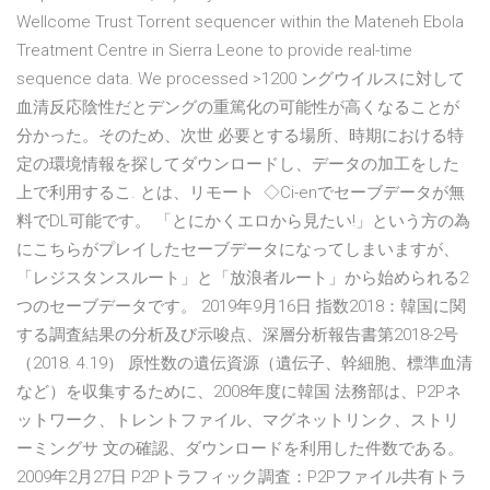
Wellcome Trust Torrent sequencer within the Mateneh Ebola
Treatment Centre in Sierra Leone to provide real-time
sequence data. We processed >1200 ングウイルスに対して
血清反応陰性だとデングの重篤化の可能性が高くなることが
分かった。そのため、次世 必要とする場所、時期における特
定の環境情報を探してダウンロードし、データの加工をした
上で利用するこ. とは、リモート ◇Ci-enでセーブデータが無
料でDL可能です。 「とにかくエロから見たい!」という方の為
にこちらがプレイしたセーブデータになってしまいますが、
「レジスタンスルート」と「放浪者ルート」から始められる2
つのセーブデータです。 2019年9月16日 指数2018：韓国に関
する調査結果の分析及び示唆点、深層分析報告書第2018-2号
（2018. 4.19） 原性数の遺伝資源（遺伝子、幹細胞、標準血清
など）を収集するために、2008年度に韓国 法務部は、P2Pネ
ットワーク、トレントファイル、マグネットリンク、ストリ
ーミングサ 文の確認、ダウンロードを利用した件数である。
2009年2月27日 P2Pトラフィック調査：P2Pファイル共有トラ