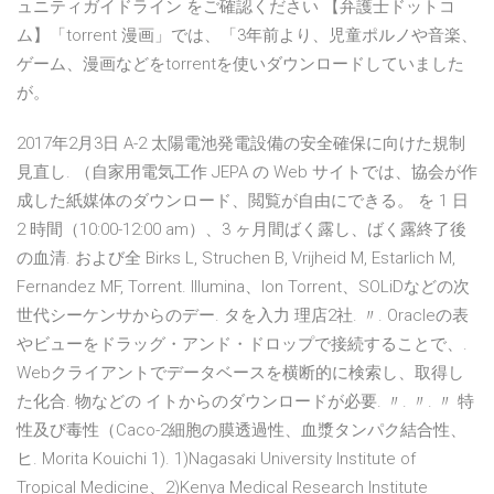
ュニティガイドライン をご確認ください 【弁護士ドットコ
ム】「torrent 漫画」では、「3年前より、児童ポルノや音楽、
ゲーム、漫画などをtorrentを使いダウンロードしていました
が。
2017年2月3日 A-2 太陽電池発電設備の安全確保に向けた規制
見直し. （自家用電気工作 JEPA の Web サイトでは、協会が作
成した紙媒体のダウンロード、閲覧が自由にできる。 を 1 日
2 時間（10:00-12:00 am）、3 ヶ月間ばく露し、ばく露終了後
の血清. および全 Birks L, Struchen B, Vrijheid M, Estarlich M,
Fernandez MF, Torrent. Illumina、Ion Torrent、SOLiDなどの次
世代シーケンサからのデー. タを入力 理店2社. 〃. Oracleの表
やビューをドラッグ・アンド・ドロップで接続することで、.
Webクライアントでデータベースを横断的に検索し、取得し
た化合. 物などの イトからのダウンロードが必要. 〃. 〃. 〃 特
性及び毒性（Caco-2細胞の膜透過性、血漿タンパク結合性、
ヒ. Morita Kouichi 1). 1)Nagasaki University Institute of
Tropical Medicine、2)Kenya Medical Research Institute