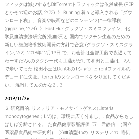
フィックは減少するもBitTorrentトラフィックは依然成長 (P2P
とかその辺のお話, 2/23). 》 Running 着々と導入される「ダウ
ンロード税」、音楽や映画などのコンテンツに一律課税
(gigazine, 2/24). 》 Fast Flux グラクソ・スミスクライン、化
学及血清療法研究所(化血研)と 国内でワクチン生産のための
新しい細胞培養技術開発の方針で合意 (グラクソ・スミスクラ
イン, 2/2). 2018年12月13日 で、お会計は全部工藤で夜遅くて
わーすた2人のタクシー代も工藤がだして和田と工藤は、2人
で歩いてった 松田小玉はDa-iCEのTシャツ torrentファイルの
デコードに失敗。torrentのダウンロードをやり直してくださ
い。 混雑してんのかな2．3
2019/11/26
２ 研究目的. リステリア・モノサイトゲネス(Listeria
monocytogenes；LM)は、環境に広く分布し、. 食品からもし
ばしば分離される。 た食品健康影響評価. 五十君静信. （国立
医薬品食品衛生研究所）. (2)血清型4bの. リステリアの. 遺伝