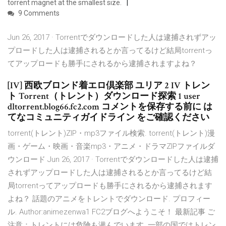
torrent magnet at the smallest size.
9 Comments
Jun 26, 2017 · Torrentでダウンロードした人は逮捕されずアッ
プロードした人は逮捕されるとか言ってるけど結局torrentっ
てアップロードも勝手にされるから逮捕されますよね？
[IV] 西欧ブロンド着エロ倶楽部 ユリア 2 IV トレン
ト Torrent（トレント）ダウンロード探索 1 user
dltorrent.blog66.fc2.com コメントを保存する前に は
てなコミュニティガイドライン をご確認ください
torrent(トレント)ZIP・mp3ファイル検索. torrent(トレント)漫
画・ゲーム・映画・音楽mp3・アニメ・ドラマZIPファイルダ
ウンロード Jun 26, 2017 · Torrentでダウンロードした人は逮捕
されずアップロードした人は逮捕されるとか言ってるけど結
局torrentってアップロードも勝手にされるから逮捕されます
よね？ 話題のアニメをトレントでダウンロード. プロフィー
ル. Author:animezenwa1 FC2ブログへようこそ！ 最新記事 ご
注意：トレントには危険も潜んでいます. 一部の国ではトレン