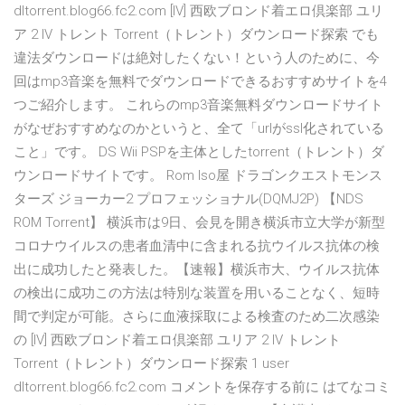
dltorrent.blog66.fc2.com [IV] 西欧ブロンド着エロ倶楽部 ユリ
ア 2 IV トレント Torrent（トレント）ダウンロード探索 でも
違法ダウンロードは絶対したくない！という人のために、今
回はmp3音楽を無料でダウンロードできるおすすめサイトを4
つご紹介します。 これらのmp3音楽無料ダウンロードサイト
がなぜおすすめなのかというと、全て「urlがssl化されている
こと」です。 DS Wii PSPを主体としたtorrent（トレント）ダ
ウンロードサイトです。 Rom Iso屋 ドラゴンクエストモンス
ターズ ジョーカー2 プロフェッショナル(DQMJ2P) 【NDS
ROM Torrent】 横浜市は9日、会見を開き横浜市立大学が新型
コロナウイルスの患者血清中に含まれる抗ウイルス抗体の検
出に成功したと発表した。【速報】横浜市大、ウイルス抗体
の検出に成功この方法は特別な装置を用いることなく、短時
間で判定が可能。さらに血液採取による検査のため二次感染
の [IV] 西欧ブロンド着エロ倶楽部 ユリア 2 IV トレント
Torrent（トレント）ダウンロード探索 1 user
dltorrent.blog66.fc2.com コメントを保存する前に はてなコミ