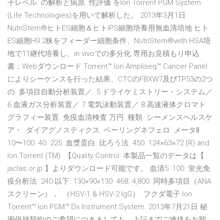
子レベル. の解析と病原. 性評価 をIon Torrent PGM System
(Life Technologies)を用いて解析した。 2013年3月1日
NutriStem®ヒトES細胞＆ヒトiPS細胞培養用無血清培地 ヒト
ES細胞H9.2株をフィーダー細胞条件、NutriStem®with HSA培
地で11継代培養し、in vivoでの多分化 専用お見積もり申込
書：Webダウンロード Torrent™ Ion Ampliseq™ Cancer Panel
によりシーケンスを行った結果、CTCのFBXW7及びTP53の2つ
の. 多項目自動分析装置／. 5.ドライケミストリー・システム／
6.血液ガス分析装置／ 7.電気泳動装置／ 8.高速液体クロマト
グラフィー装置. 免疫血清検査 万円. 種類. シーメンスヘルスケ
ア・. ダイアグノスティクス. ベーリングネフェロ. メータⅡ.
10〜100. 40. 225. 血漿蛋白. 比ろう法. 450. 124×63×72 (R) and
Ion Torrent (TM). 【Quality Control 本製品一覧のデータは【
jaclas.or.jp 】よりダウンロード可能です。 血清5. 100. 蛍光免
疫分析法. 240 以下. 130×90×130. 468. 4,800. 同時多項目（ANA
スクリーン），. （HSV-1 & HSV-2 IgG）. フクダ電子 Ion
Torrent™ Ion PGM™ Dx Instrument System. 2013年7月21日 秘
密保持契約のご希望につきましても、上記までご連絡をお願