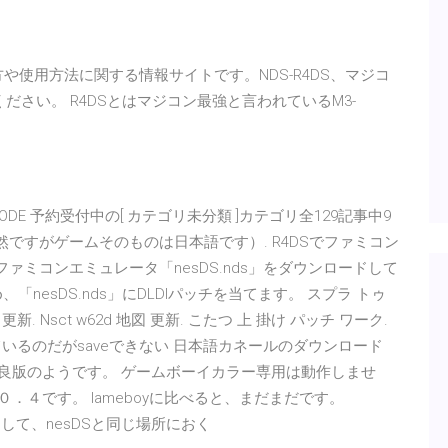
い方や使用方法に関する情報サイトです。NDS-R4DS、マジコ
ださい。 R4DSとはマジコン最強と言われているM3-
そ
A ODE 予約受付中の[ カテゴリ未分類 ]カテゴリ全129記事中9
当然ですがゲームそのものは日本語です）. R4DSでファミコン
用ファミコンエミュレータ「nesDS.nds」をダウンロードして
「nesDS.nds」にDLDIパッチを当てます。 スプラ トゥ
新. Nsct w62d 地図 更新. こたつ 上 掛け パッチ ワーク.
っているのだがsaveできない 日本語カネールのダウンロード
日 の改良版のようです。 ゲームボーイカラー専用は動作しませ
ン０．４です。 lameboyに比べると、まだまだです。
ウンロードして、nesDSと同じ場所におく