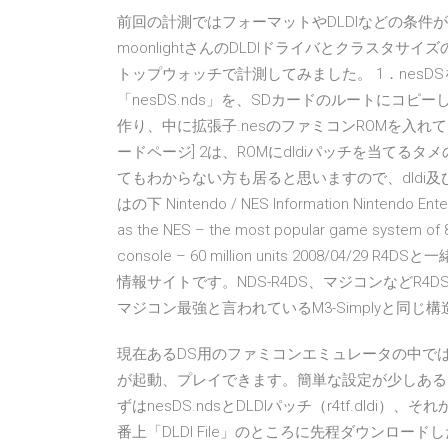
前回の計測ではフォーマットやDLDIなどの条件が
moonlightさんのDLDIドライバとクラスタサ
トップウォッチで計測してみました。 1．nesD
「nesDS.nds」を、SDカードのルートにコ
作り、中に拡張子.nesのファミコンROMを入れてください。4.
ードページ] 2は、ROMにdldiパッチを当てるタメ
てもわからない方も居ると思いますので、dldi及び当
はの下 Nintendo / NES Information Nintendo Entert
as the NES – the most popular game system of 80
console – 60 million units 2008/04
情報サイトです。NDS-R4DS、マジコンなどR4
マジコン最強と言われているM3-Simplyと同じ
現在あるDS用のファミコンエミュレータの中で
が起動、プレイできます。簡単な設定が少しある
ずはnesDS.ndsとDLDIパッチ（r4tf.dldi）、そ
番上「DLDI File」のところに先程ダウンロード