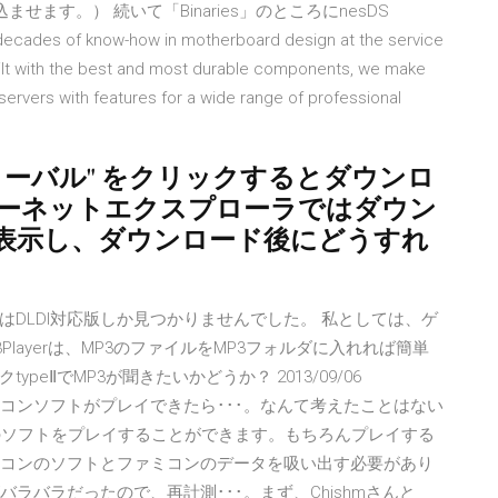
せます。） 続いて「Binaries」のところにnesDS
decades of know-how in motherboard design at the service
ilt with the best and most durable components, we make
ervers with features for a wide range of professional
ローバル" をクリックするとダウンロ
ターネットエクスプローラではダウン
表示し、ダウンロード後にどうすれ
トはDLDI対応版しか見つかりませんでした。 私としては、ゲ
layerは、MP3のファイルをMP3フォルダに入れれば簡単
eⅡでMP3が聞きたいかどうか？ 2013/09/06
懐かしいファミコンソフトがプレイできたら･･･。なんて考えたことはない
ンのソフトをプレイすることができます。もちろんプレイする
ミコンのソフトとファミコンのデータを吸い出す必要があり
バラバラだったので、再計測･･･。まず、Chishmさんと