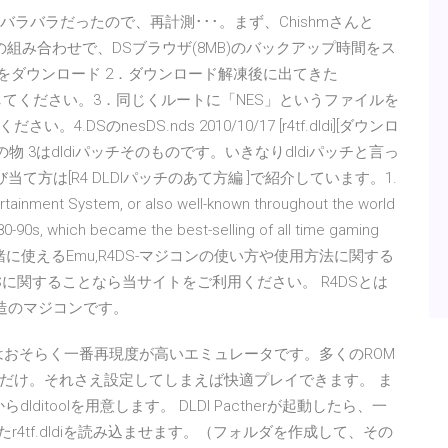
バラバラだったので、再計測･･･。まず、Chishmさんと
イズの組み合わせで、DSブラウザ(8MB)のバックアップ時間をス
Sをダウンロード 2．ダウンロード解凍後に出てきた
ピーしてください。3．同じくルートに「NES」というファイルを
DSのnesDS.nds 2010/10/17 [r4tf.dldi][ダウンロ
の物 3はdldiパッチそのものです。いきなりdldiパッチと言っ
て方は[R4 DLDIパッチのあて方編 ]で紹介しています。1.
ainment System, or also well-known throughout the world
-90s, which became the best-selling of all time gaming
/29 R4DSと一緒に使えるEmu,R4DS-マジコンの使い方や使用方法に関する
DSに関することなら当サイトをご利用ください。 R4DSとは
構造のマジコンです。
はおそらく一番再現度が高いエミュレータです。多くのROM
だけ。それさえ設定してしまえば快適プレイできます。 ま
れからdlditoolを用意します。 DLDI Pactherが起動したら、一
したr4tf.dldiを読み込ませます。（フォルダを作成して、その