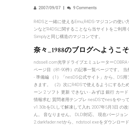
2007/09/07
9 Comments
R4DSと一緒に使えるEmu,R4DS-マジコンの使
ンなどR4DSに関することなら当サイトをご利用く
Simplyと同じ構造のマジコンです。
奈々_1988のブログへようこ
ndssell.com光学ドライブエミュレーターCOBR
ページ目（81-90件）の記事一覧ページです。 
- 準備編 （1）「nesDS公式サイト」から、DS
きます。 （2）次にR4DSで使えるようにするため、
ーン 2 ソフト 更新 できない - みずほ 銀行 カード 更
情報求む 質問者用テンプレ nesDSでnesをや
v1.30bをDLして解凍して入れ 2007年5月3
ん。 音なりません。 DLDI対応。 現在バージョ
2.darkfader.netから、ndstool.exeをダ