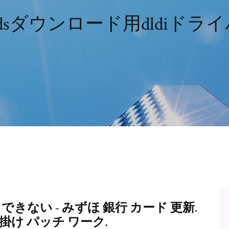
sdsダウンロード用dldiドラ
できない - みずほ 銀行 カード 更新.
 上 掛け パッチ ワーク.