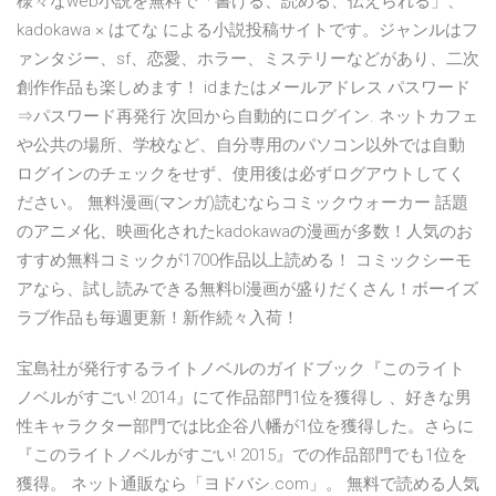
様々なweb小説を無料で「書ける、読める、伝えられる」、
kadokawa × はてな による小説投稿サイトです。ジャンルはフ
ァンタジー、sf、恋愛、ホラー、ミステリーなどがあり、二次
創作作品も楽しめます！ idまたはメールアドレス パスワード
⇒パスワード再発行 次回から自動的にログイン. ネットカフェ
や公共の場所、学校など、自分専用のパソコン以外では自動
ログインのチェックをせず、使用後は必ずログアウトしてく
ださい。 無料漫画(マンガ)読むならコミックウォーカー 話題
のアニメ化、映画化されたkadokawaの漫画が多数！人気のお
すすめ無料コミックが1700作品以上読める！ コミックシーモ
アなら、試し読みできる無料bl漫画が盛りだくさん！ボーイズ
ラブ作品も毎週更新！新作続々入荷！
宝島社が発行するライトノベルのガイドブック『このライト
ノベルがすごい! 2014』にて作品部門1位を獲得し 、好きな男
性キャラクター部門では比企谷八幡が1位を獲得した。さらに
『このライトノベルがすごい! 2015』での作品部門でも1位を
獲得。 ネット通販なら「ヨドバシ.com」。 無料で読める人気