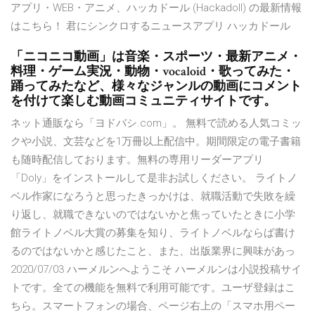
アプリ・WEB・アニメ、ハッカドール (Hackadoll) の最新情報
はこちら！ 君にシンクロするニュースアプリ ハッカドール
「ニコニコ動画」は音楽・スポーツ・最新アニメ・
料理・ゲーム実況・動物・vocaloid・歌ってみた・
踊ってみたなど、様々なジャンルの動画にコメント
を付けて楽しむ動画コミュニティサイトです。
ネット通販なら「ヨドバシ.com」。 無料で読める人気コミッ
クや小説、文芸などを1万冊以上配信中。期間限定の電子書籍
も随時配信しております。無料の専用リーダーアプリ
「Doly」をインストールして是非お試しください。 ライトノ
ベル作家になろうと思ったきっかけは、就職活動で失敗を繰
り返し、就職できないのではないかと焦っていたときに小学
館ライトノベル大賞の募集を知り、ライトノベルならば書け
るのではないかと感じたこと、また、出版業界に興味があっ
2020/07/03 ハーメルンへようこそ ハーメルンは小説投稿サイ
トです。全ての機能を無料で利用可能です。ユーザ登録はこ
ちら。スマートフォンの場合、ページ右上の「スマホ用ペー