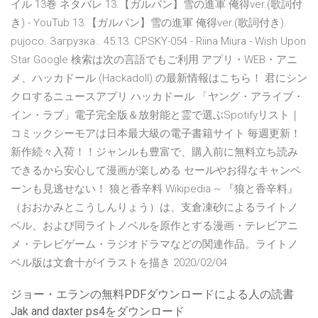
イル 13巻 ネタバレ 13.【ガルパン】雪の進軍 俺得ver.(歌詞付
き) - YouTub 13.【ガルパン】雪の進軍 俺得ver.(歌詞付き).
pujoco. Загрузка.. 45:13. CPSKY-054 - Riina Miura - Wish Upon
Star Google 検索は次の言語でもご利用 アプリ・WEB・アニ
メ、ハッカドール (Hackadoll) の最新情報はこちら！ 君にシン
クロするニュースアプリ ハッカドール 「ヤング・アライブ・
イン・ラブ」電子完全版＆放射能と霊で選ぶSpotifyリスト｜
コミックシーモアは日本最大級の電子書籍サイト 毎週更新！
新作続々入荷！！ジャンルも豊富で、購入前に無料立ち読み
できるから安心して漫画が楽しめる セールやお得なキャンペ
ーンも見逃せない！ 狼と香辛料 Wikipedia ~ 『狼と香辛料』
（おおかみとこうしんりょう）は、支倉凍砂によるライトノ
ベル、および同ライトノベルを原作とする漫画・テレビアニ
メ・テレビゲーム・ラジオドラマなどの関連作品。ライトノ
ベル版は文倉十がイラストを描き 2020/02/04
ジョー・エランの無料PDFダウンロードによる人の読書
Jak and daxter ps4をダウンロード