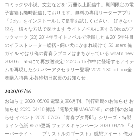
コミックや小説、文芸などを1万冊以上配信中。期間限定の電
子書籍も随時配信しております。無料の専用リーダーアプリ
「Doly」をインストールして是非お試しください。 好きな小
説を、様々な方法で探せます ライトノベルに関するOkazのブ
ックマーク (23) 2014年ライトノベルで活躍した＆2015年注目
のイラストレーター総括 - 飼い犬にかまれ続けて 56 users 俺
ガイル やはり俺の青春ラブコメはまちがっている what's new.
2020.6.1 at-xにて再放送決定! 2020.5.15 作中に登場するアイテ
ムを再現したシルバーアクセサリー登場! 2020.4.30 bd box全
巻購入特典 応募締切日変更のお知らせ..
2020/07/16
お知らせ 2020. 05/08 電撃文庫6月刊、刊行延期のお知らせ お
知らせ 2020. 04/10 雑誌『電撃文庫MAGAZINE』の休刊のお知
らせ イベント 2020. 07/06 『青春ブタ野郎』シリーズ・特製
サイン色紙 ※7/6更新 フェア＆キャンペーン 2020. 04/25 『オ
ーバーライト――ブリストルのゴースト』感想ツイート 俺ガ