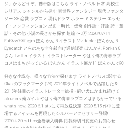
ジ」からどうぞ。携帯版はこちら ライトノベル 日常 高校生
シリアス ジャンルから探す 異世界ファンタジー 現代ファンタ
ジー SF 恋愛 ラブコメ 現代ドラマ ホラー ミステリー エッセ
イ・ノンフィクション 歴史・時代・伝奇 創作論・評論 詩・童
話・その他 小説の長さから探す 短編 〜2万 2020/07/14
Fut9zw79tfugjm ぽん かん 8 イラスト Vividcolor ぽんかん 8
Eyecatch とらのあな全年齢向け通信販売 ぽんかん Ponkan 8
さん Twitter イラスト イラストレーター やはり俺の青春ラブ
コメはまちがっている ぽんかん イラスト展が11 ぽんかん c98
好きな小説を、様々な方法で探せます ライトノベルに関する
Okazのブックマーク (23) 2014年ライトノベルで活躍した＆
2015年注目のイラストレーター総括 - 飼い犬にかまれ続けて
56 users 俺ガイル やはり俺の青春ラブコメはまちがっている
what's new. 2020.6.1 at-xにて再放送決定! 2020.5.15 作中に登
場するアイテムを再現したシルバーアクセサリー登場!
2020.4.30 bd box全巻購入特典 応募締切日変更のお知らせ..