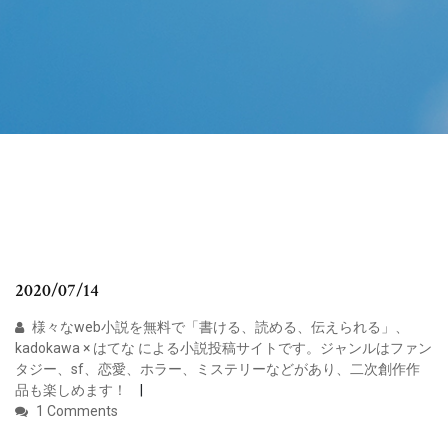
2020/07/14
様々なweb小説を無料で「書ける、読める、伝えられる」、
kadokawa × はてな による小説投稿サイトです。ジャンルはファン
タジー、sf、恋愛、ホラー、ミステリーなどがあり、二次創作作
品も楽しめます！
1 Comments