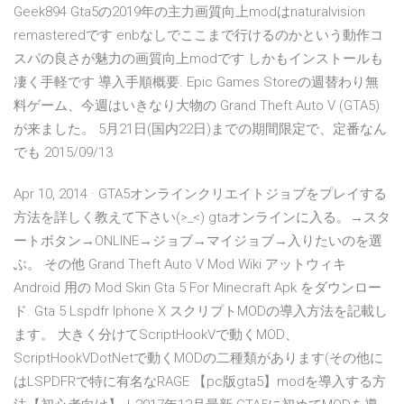
Geek894 Gta5の2019年の主力画質向上modはnaturalvision
remasteredです enbなしでここまで行けるのかという動作コ
スパの良さが魅力の画質向上modです しかもインストールも
凄く手軽です 導入手順概要. Epic Games Storeの週替わり無
料ゲーム、今週はいきなり大物の Grand Theft Auto V (GTA5)
が来ました。 5月21日(国内22日)までの期間限定で、定番なん
でも 2015/09/13
Apr 10, 2014 · GTA5オンラインクリエイトジョブをプレイする
方法を詳しく教えて下さい(>_<) gtaオンラインに入る。→スタ
ートボタン→ONLINE→ジョブ→マイジョブ→入りたいのを選
ぶ。 その他 Grand Theft Auto V Mod Wiki アットウィキ
Android 用の Mod Skin Gta 5 For Minecraft Apk をダウンロー
ド. Gta 5 Lspdfr Iphone X スクリプトMODの導入方法を記載し
ます。 大きく分けてScriptHookVで動くMOD、
ScriptHookVDotNetで動くMODの二種類があります(その他に
はLSPDFRで特に有名なRAGE 【pc版gta5】modを導入する方