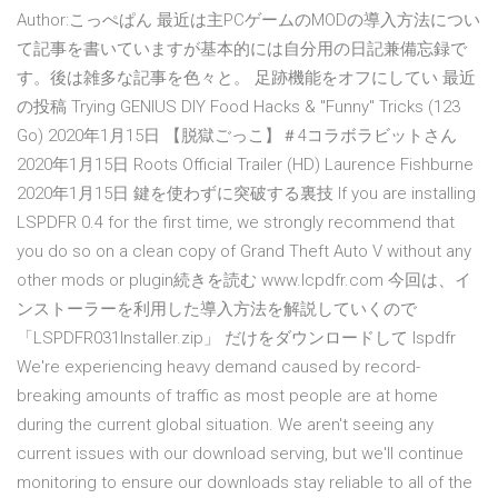
Author:こっぺぱん 最近は主PCゲームのMODの導入方法につい
て記事を書いていますが基本的には自分用の日記兼備忘録で
す。後は雑多な記事を色々と。 足跡機能をオフにしてい 最近
の投稿 Trying GENIUS DIY Food Hacks & "Funny" Tricks (123
Go) 2020年1月15日 【脱獄ごっこ】＃4コラボラビットさん
2020年1月15日 Roots Official Trailer (HD) Laurence Fishburne
2020年1月15日 鍵を使わずに突破する裏技 If you are installing
LSPDFR 0.4 for the first time, we strongly recommend that
you do so on a clean copy of Grand Theft Auto V without any
other mods or plugin続きを読む www.lcpdfr.com 今回は、イ
ンストーラーを利用した導入方法を解説していくので
「LSPDFR031Installer.zip」 だけをダウンロードして lspdfr
We're experiencing heavy demand caused by record-
breaking amounts of traffic as most people are at home
during the current global situation. We aren't seeing any
current issues with our download serving, but we'll continue
monitoring to ensure our downloads stay reliable to all of the