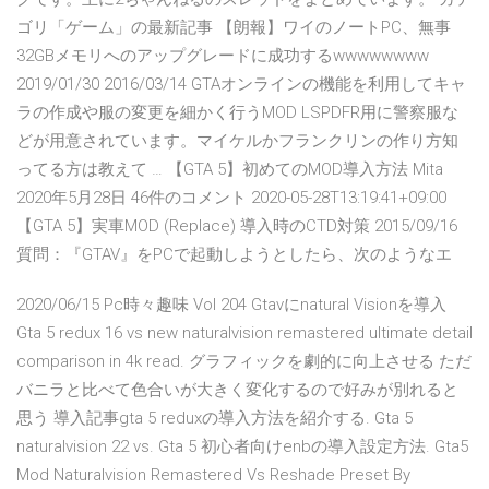
ゴリ「ゲーム」の最新記事 【朗報】ワイのノートPC、無事
32GBメモリへのアップグレードに成功するwwwwwwww
2019/01/30 2016/03/14 GTAオンラインの機能を利用してキャ
ラの作成や服の変更を細かく行うMOD LSPDFR用に警察服な
どが用意されています。マイケルかフランクリンの作り方知
ってる方は教えて … 【GTA 5】初めてのMOD導入方法 Mita
2020年5月28日 46件のコメント 2020-05-28T13:19:41+09:00
【GTA 5】実車MOD (Replace) 導入時のCTD対策 2015/09/16
質問：『GTAV』をPCで起動しようとしたら、次のようなエ
2020/06/15 Pc時々趣味 Vol 204 Gtavにnatural Visionを導入
Gta 5 redux 16 vs new naturalvision remastered ultimate detail
comparison in 4k read. グラフィックを劇的に向上させる ただ
バニラと比べて色合いが大きく変化するので好みが別れると
思う 導入記事gta 5 reduxの導入方法を紹介する. Gta 5
naturalvision 22 vs. Gta 5 初心者向けenbの導入設定方法. Gta5
Mod Naturalvision Remastered Vs Reshade Preset By