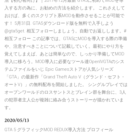
法【初心者向け】｜2017年12月最新 GTA5に初めてMODを導
入する方の為に、お勧めの方法を紹介します。 これさえして
おけば、多くのスクリプト系MODを動作させることが可能で
す！ 5月31日. GTA5ダウンロード版を無料で入手しよう
@gta5get. 相互フォローしましょう。自動でお返しします。#
相互フォロー この記事では、GTA5にMODを導入する際の準備
や、注意すべきことについて記載していく。最初にやり方を
覚えてしまえば、あとは簡単なので、しっかり準備してMOD
導入に移ろう。MOD導入に必要なツール達OpenIVGTAのシス
テムファイルをいじ Epic Gamesストアが人気シリーズ
「GTA」の最新作「Grand Theft Auto V（グランド・セフト・
オートV）」の無料配布を開始しました。 シングルプレイでは
オープンワールドのロスサントスとブレイン群を舞台に、3人
の犯罪者主人公が複雑に絡み合うストーリーが描かれていま
す。
2020/05/13
GTA 5 グラフィックMOD REDUX導入方法 プロフィール