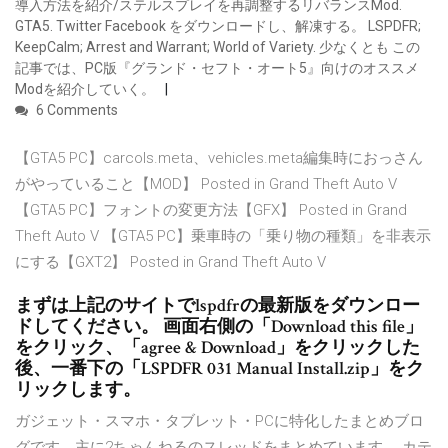
導入方法を紹介/ステルスプレイを再調整するリバランスMod.
GTA5. Twitter Facebook をダウンロードし、解凍する。 LSPDFR;
KeepCalm; Arrest and Warrant; World of Variety. 少なくとも この
記事では、PC版『グランド・セフト・オート5』向けのオススメ
Modを紹介していく。
6 Comments
【GTA5 PC】carcols.meta、vehicles.meta編集時におっさん
がやっていること【MOD】 Posted in Grand Theft Auto V
【GTA5 PC】フォントの変更方法【GFX】 Posted in Grand
Theft Auto V 【GTA5 PC】乗車時の「乗り物の種類」を非表示
にする【GXT2】 Posted in Grand Theft Auto V
まずは上記のサイトでlspdfrの最新版をダウンロー
ドしてください。 画面右側の「Download this file」
をクリック、「agree & Download」をクリックした
後、一番下の「LSPDFR 031 Manual Install.zip」をク
リックします。
ガジェット・スマホ・タブレット・PCに特化したまとめブロ
グです。主に2ちゃんねるのスレッドをまとめています。 カテ