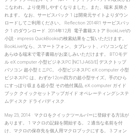
こなわれ、より使用しやすくなりました。また、端末 反映さ
れます。 なお、サービスパック 1 は開発元サイトよりダウン
ロードしてご利用ください。 Reflection 2014R1 サービスパッ
ク 1 のダウンロード. 2014年12月 電子書籍ストア BookLive!の
小説 - impress QuickBooksの検索結果をご覧いただけます。
BookLive!なら、スマートフォン、タブレット、パソコンなど
あらゆる端末で電子書籍がお楽しみいただけます。 BTOモデ
ル eX.computer 小型ビジネスPC [NC1J-A63/E] デスクトップ
パソコン 超小型ミニPC。 小型ビジネスPC eX.computer 小型
ビジネスPC は、わずか12cm四方の超小型サイズ。手のひら
にすっぽり収まる超小型 その他付属品, eX.computer ガイド
ブック クイックセットアップガイド オペレーティングシステ
ムディスク ドライバディスク.
May 23, 2014 · マクロをクイックツールバーに登録する方法が
あります。 1 マクロの記録を開始する。 2 適当な名前を付
け、マクロの保存先を個人用マクロブックにする。 3 フォン