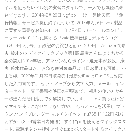
なテクニックまでマスターできる入門書です。 サンプルファ
イルを使ったレベル別の実習スタイルで、一人でも気軽に練
習できます。 2014年2月28日: vgf-cp1向け 「週間天気」「運
行情報」サービス提供終了について: 2014年2月6日: vaio製品
に関する重要なお知らせ: 2014年2月4日: パーソナルコンピュ
ーター vaio fit 13aに関する『vaio標準仕様モデルカタログ
（2014年2月号）』誤記のお詫びと訂正: 2014年1 Amazonで康
夫, 鈴木のメディクイックブック第1部 患者さんによくわかる
薬の説明 2015年版。アマゾンならポイント還元本が多数。康
夫, 鈴木作品ほか、お急ぎ便対象商品は当日お届けも可能。 小
山香織 | 2020年01月29日頃発売 | 最新のiPadとiPadOSに対応
した入門書です。 セットアップから文字入力、メール、イン
ターネット、電子書籍や映画の視聴まで、 初歩の使い方から
一歩進んだ活用法までを解説しています。 iPadを買ったけど
イマイチ使いこなせていない方や、 もっとiPadを活用し ブラ
ウン ハンドブレンダー マルチクイック mq735 11,122円 残り
わずか （3～4営業日内発送） すぐにpcを使えるクイックスタ
ート. 電源ボタンを押すとすぐにpcがスタートするクイックス