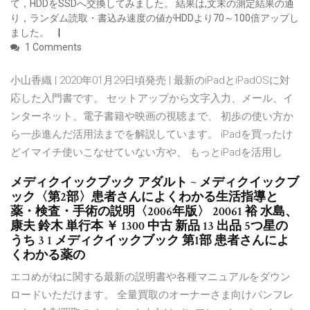
て，HDDをSSDへ交換してみました。 結果は,文末の測定結果の通
り，ランダム読取・書込み速度の値がHDDより70～100倍アップし
ました。
1 Comments
小山香織 | 2020年01月29日頃発売 | 最新のiPadとiPadOSに対
応した入門書です。 セットアップから文字入力、メール、イ
ンターネット、電子書籍や映画の視聴まで、 初歩の使い方か
ら一歩進んだ活用法までを解説しています。 iPadを買ったけ
どイマイチ使いこなせていない方や、 もっとiPadを活用し
メディクイックブック アダルト ~ メディクイックブ
ック〈第2部〉患者さんによくわかる生活指導と
薬・検査・手術の説明〈2006年版〉 20061 裕 水島、
康夫 鈴木 単行本 ￥ 1300 中古 新品 13 出品 5つ星の
うち 3 1 メディクイックブック 第1部 患者さんによ
くわかる薬の
エコめがねに関する最新の説明書や各種マニュアルをダウン
ロードいただけます。 全量買取のオーナーさま向けパンフレ