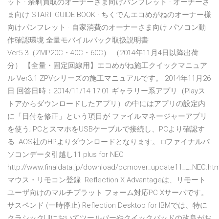
ット · 余剰買取のオーナーさま向けパンフレット · オーナーさ
ま向け START GUIDE BOOK · ちくでんエコめがねのオーナー様
向けパンフレット · 自家消費のオーナーさま向け パソコン動
作確認環境 全量モバイルパック取扱説明書
Ver5.3（ZMP20C・40C・60C） （2014年11月4日以降出荷
分） 【全量・固定回線用】エコめがね施工クイックマニュア
ル Ver3.1 ZPVシリーズの施工マニュアルです。 2014年11月26
日 回答日時：2014/11/14 17:01 ギャラリー系アプリ（Playス
トアからダウンロードしたアプリ）の中にはアプリの設定内
に「日付を修正」という項目が ファイルマネージャーアプリ
を使う; PCとスマホをUSBケーブルで接続し、PCより確認す
る. AOS社のHPよりダウンロードとなります。 □ファイナルパ
ソコンデータ引越し11 plus for NEC
http://www.finaldata.jp/download/pcmover_update11_L_NEC.htm
マウス・リモコン登録 Reflection X Advantageは、リモート
ユーザ向けのマルチプラット フォーム対応PC Xサーバです。
サスペンド (一時停止) Reflection Desktop for IBMでは、特に
クラシックUIにおいてツールバーやクイックパッドの改良がお